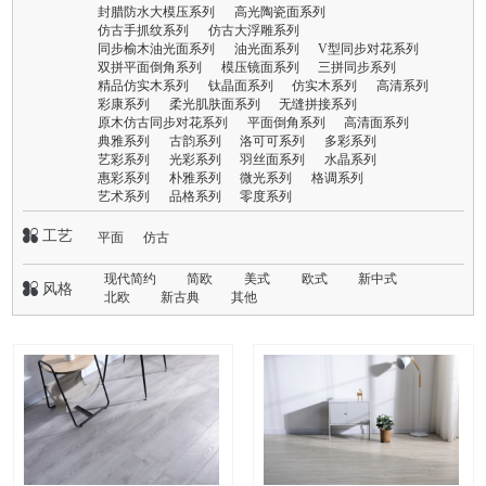
封腊防水大模压系列
高光陶瓷面系列
仿古手抓纹系列
仿古大浮雕系列
同步榆木油光面系列
油光面系列
V型同步对花系列
双拼平面倒角系列
模压镜面系列
三拼同步系列
精品仿实木系列
钛晶面系列
仿实木系列
高清系列
彩康系列
柔光肌肤面系列
无缝拼接系列
原木仿古同步对花系列
平面倒角系列
高清面系列
典雅系列
古韵系列
洛可可系列
多彩系列
艺彩系列
光彩系列
羽丝面系列
水晶系列
惠彩系列
朴雅系列
微光系列
格调系列
艺术系列
品格系列
零度系列
 工艺
平面
仿古
现代简约
简欧
美式
欧式
新中式
 风格
北欧
新古典
其他