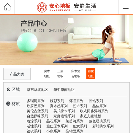
实木
三层
实木复
强化
产品大类
地板
地板
合地板
地板
 区域
华东华北地区
华中华南地区
多瑙河系列
靓彩系列
怀旧系列
晶钻系列
 材质
欧罗巴系列
真木感系列
艺术系列
品位系列
英伦古堡系列
美式橡木系列
欧式同步浮雕系列
自然原味系列
家庭素雅系列
家庭儿童地板
喷涂系列
晶石系列
莱茵河系列
紫色经典系列
活性系列
雅仕原木系列
创意系列
彩蜡防水系列
镂铣系列
小康系列
晶钻面系列