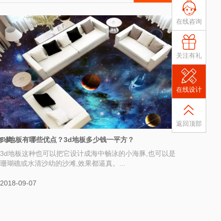
在线咨询
关注有礼
在线设计
返回顶部
”奖
3d地板有哪些优点？3d地板多少钱一平方？
3d地板这种也可以把它设计成海中畅泳的小海豚,也可以是
珊瑚礁或水清沙幼的沙滩,效果都逼真。...
2018-09-07