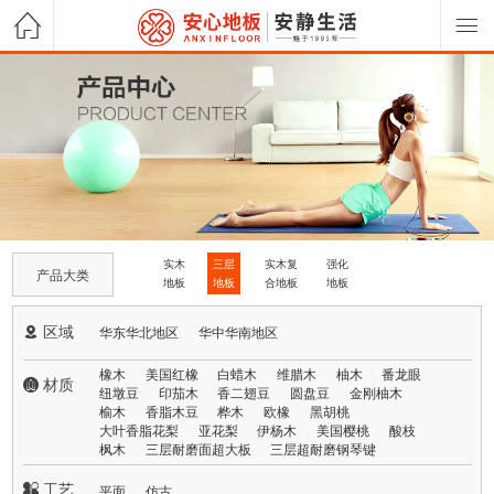
实木
三层
实木复
强化
产品大类
地板
地板
合地板
地板
 区域
华东华北地区
华中华南地区
橡木
美国红橡
白蜡木
维腊木
柚木
番龙眼
 材质
纽墩豆
印茄木
香二翅豆
圆盘豆
金刚柚木
榆木
香脂木豆
桦木
欧橡
黑胡桃
大叶香脂花梨
亚花梨
伊杨木
美国樱桃
酸枝
枫木
三层耐磨面超大板
三层超耐磨钢琴键
 工艺
平面
仿古